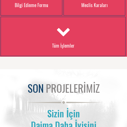
Bilgi Edinme Formu
Meclis Karaları
Tüm İşlemler
SON
PROJELERİMİZ
Sizin İçin
Daima Daha İyisini