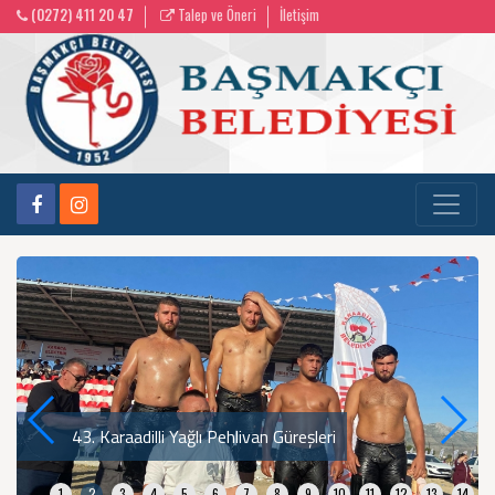
(0272) 411 20 47
Talep ve Öneri
İletişim
43. Karaadilli Yağlı Pehlivan Güreşleri
1
2
3
4
5
6
7
8
9
10
11
12
13
14