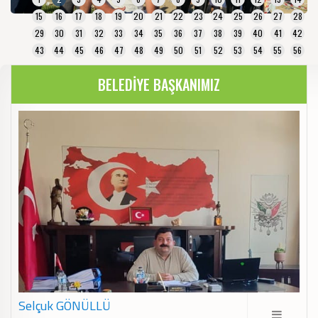
15
16
17
18
19
20
21
22
23
24
25
26
27
28
29
30
31
32
33
34
35
36
37
38
39
40
41
42
43
44
45
46
47
48
49
50
51
52
53
54
55
56
BELEDİYE BAŞKANIMIZ
Selçuk GÖNÜLLÜ