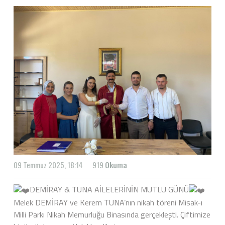
09 Temmuz 2025, 18:14
919
Okuma
DEMİRAY & TUNA AİLELERİNİN MUTLU GÜNÜ
Melek DEMİRAY ve Kerem TUNA’nın nikah töreni Misak-ı
Milli Parkı Nikah Memurluğu Binasında gerçekleşti. Çiftimize