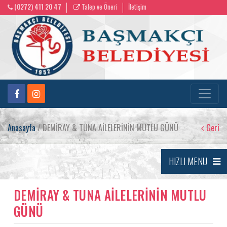
(0272) 411 20 47
Talep ve Öneri
İletişim
Anasayfa
/ DEMİRAY & TUNA AİLELERİNİN MUTLU GÜNÜ
Geri
HIZLI MENU
DEMİRAY & TUNA AİLELERİNİN MUTLU
GÜNÜ