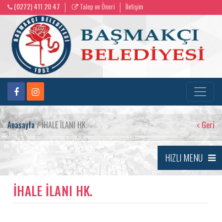
(0272) 411 20 47
Talep ve Öneri
İletişim
Anasayfa
/ İHALE İLANI HK.
Geri
HIZLI MENU
İHALE İLANI HK.