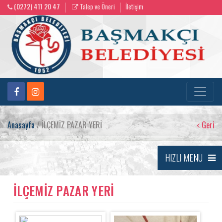
(0272) 411 20 47
Talep ve Öneri
İletişim
Anasayfa
/ İLÇEMİZ PAZAR YERİ
Geri
HIZLI MENU
İLÇEMİZ PAZAR YERİ