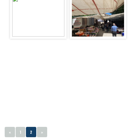
«
1
2
»